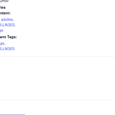
12h00
ies
ement:
s adultes
,
ILLAGES
,
age
ent Tags:
age
,
ILLAGES