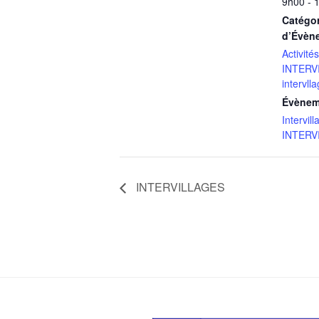
9h00 - 
Catégor
d’Évèn
Activité
INTERV
intervll
Évènem
Intervill
INTERV
INTERVILLAGES