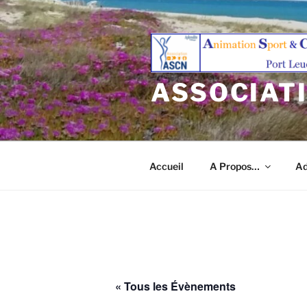
Aller
au
contenu
principal
ASSOCIAT
Accueil
A Propos…
Ad
« Tous les Évènements