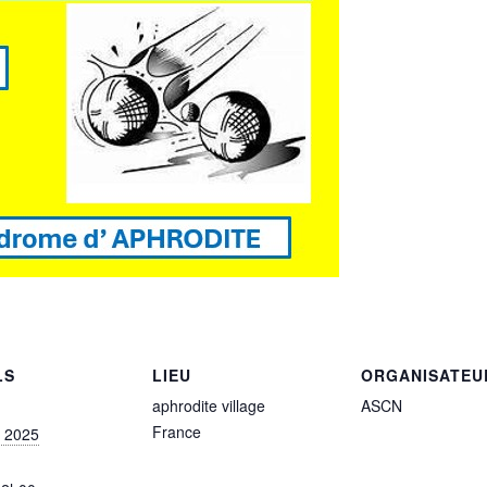
LS
LIEU
ORGANISATEU
aphrodite village
ASCN
France
, 2025