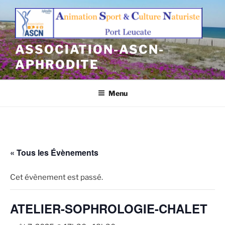
Aller
au
contenu
principal
ASSOCIATION-ASCN-
APHRODITE
Menu
« Tous les Évènements
Cet évènement est passé.
ATELIER-SOPHROLOGIE-CHALET