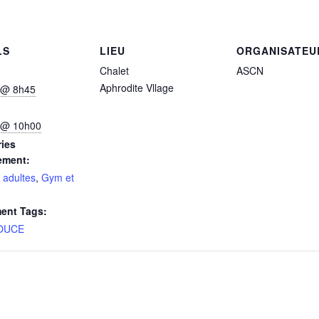
LS
LIEU
ORGANISATEU
Chalet
ASCN
Aphrodite Vllage
 @ 8h45
 @ 10h00
ies
ement:
s adultes
,
Gym et
ent Tags:
OUCE