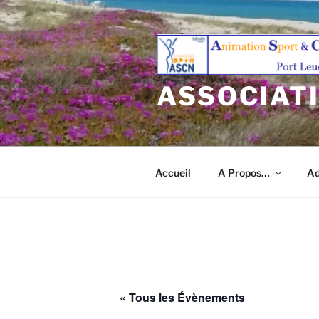
Aller
au
contenu
principal
ASSOCIAT
Accueil
A Propos…
Ad
« Tous les Évènements