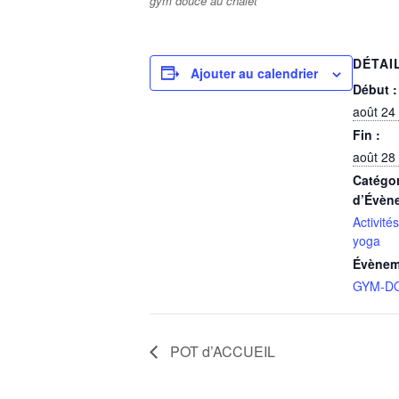
gym douce au chalet
DÉTAI
Ajouter au calendrier
Début :
août 24
Fin :
août 28
Catégor
d’Évèn
Activité
yoga
Évènem
GYM-D
POT d’ACCUEIL