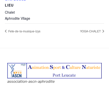
LIEU
Chalet
Aphrodite Vllage
Fete-de-la-musique-izys
YOGA-CHALET
association-ascn-aphrodite