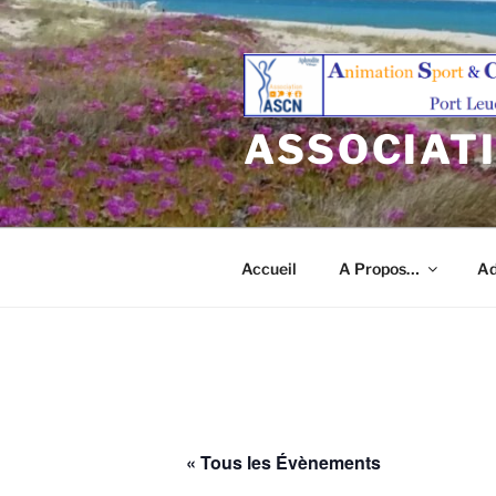
Aller
au
contenu
principal
ASSOCIAT
Accueil
A Propos…
Ad
« Tous les Évènements