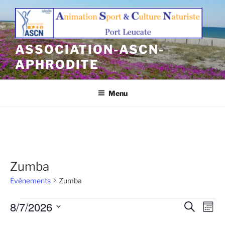
Aller
au
contenu
principal
ASSOCIATION-ASCN-
APHRODITE
Menu
Zumba
Évènements
Zumba
Évènements
8/7/2026
R
N
R
M
e
a
e
o
S
c