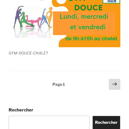
GYM-DOUCE-CHALET
Pagination
Page
Page
1
suiv
des
publications
Rechercher
Rechercher