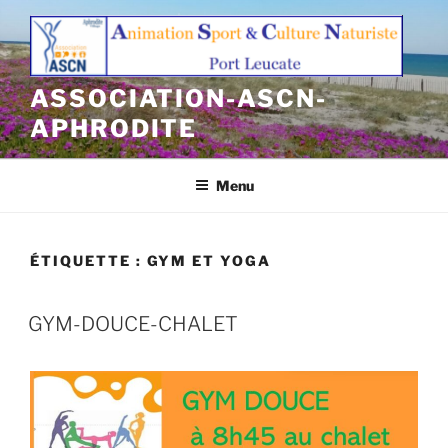
Aller
au
contenu
principal
ASSOCIATION-ASCN-
APHRODITE
Menu
ÉTIQUETTE :
GYM ET YOGA
GYM-DOUCE-CHALET