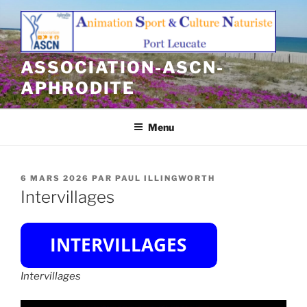
Aller
au
contenu
principal
ASSOCIATION-ASCN-
APHRODITE
Menu
PUBLIÉ
6 MARS 2026
PAR
PAUL ILLINGWORTH
LE
Intervillages
Intervillages