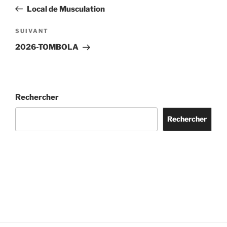
de
précédent
Local de Musculation
l’article
Article
SUIVANT
suivant
2026-TOMBOLA
Rechercher
Rechercher