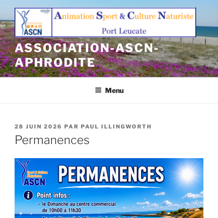
Aller
au
contenu
principal
ASSOCIATION-ASCN-
APHRODITE
Menu
PUBLIÉ
28 JUIN 2026
PAR
PAUL ILLINGWORTH
LE
Permanences