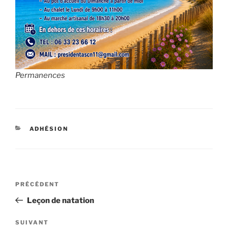
Permanences
CATÉGORIES
ADHÉSION
Navigation
Article
PRÉCÉDENT
de
précédent
Leçon de natation
l’article
Article
SUIVANT