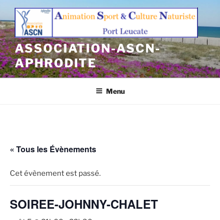
Aller
au
contenu
principal
ASSOCIATION-ASCN-
APHRODITE
Menu
« Tous les Évènements
Cet évènement est passé.
SOIREE-JOHNNY-CHALET