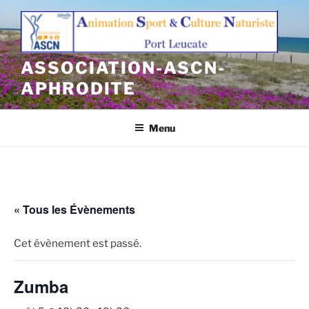
Aller
au
contenu
principal
ASSOCIATION-ASCN-
APHRODITE
Menu
« Tous les Évènements
Cet évènement est passé.
Zumba