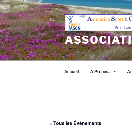
Aller
au
contenu
principal
ASSOCIAT
Accueil
A Propos…
Ad
« Tous les Évènements