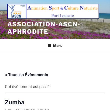
Aller
au
contenu
principal
ASSOCIATION-ASCN-
APHRODITE
Menu
« Tous les Évènements
Cet évènement est passé.
Zumba