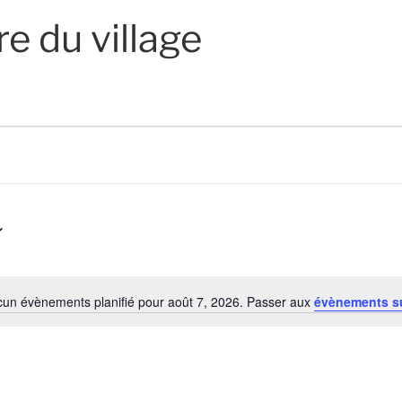
e du village
un évènements planifié pour août 7, 2026. Passer aux
évènements s
N
o
t
i
c