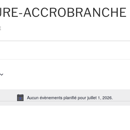
EURE-ACCROBRANCHE
E
Aucun évènements planifié pour juillet 1, 2026.
N
o
t
i
c