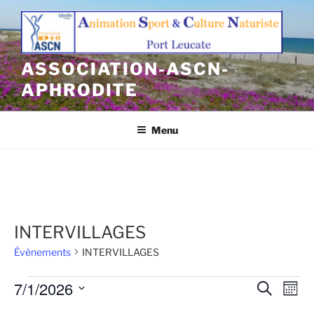
Aller
au
contenu
principal
ASSOCIATION-ASCN-
APHRODITE
Menu
INTERVILLAGES
Évènements
INTERVILLAGES
Évènements
7/1/2026
R
N
R
M
e
a
e
o
S
c