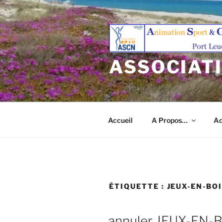
Aller
au
contenu
principal
ASSOCIAT
Accueil
A Propos…
Ad
ÉTIQUETTE :
JEUX-EN-BO
annuler JEUX-EN-