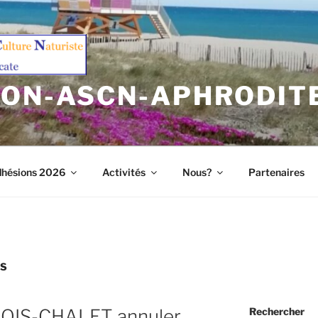
ION-ASCN-APHRODIT
hésions 2026
Activités
Nous?
Partenaires
IS
BOIS-CHALET annuler
Rechercher