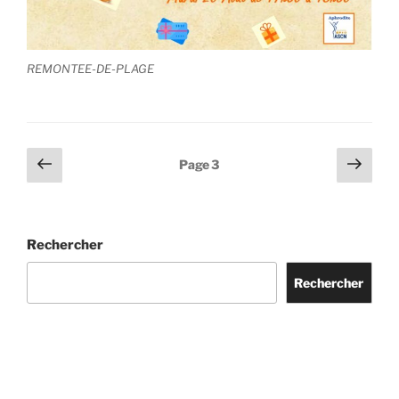
REMONTEE-DE-PLAGE
Pagination
Page
Page
Page
3
précédente
suiv
des
publications
Rechercher
Rechercher